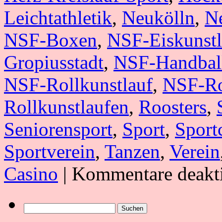
Leichtathletik
,
Neukölln
,
Ne
NSF-Boxen
,
NSF-Eiskunstl
Gropiusstadt
,
NSF-Handbal
NSF-Rollkunstlauf
,
NSF-Ro
Rollkunstlaufen
,
Roosters
,
Seniorensport
,
Sport
,
Sport
Sportverein
,
Tanzen
,
Verein
Casino
|
Kommentare deakti
Suchen
nach: