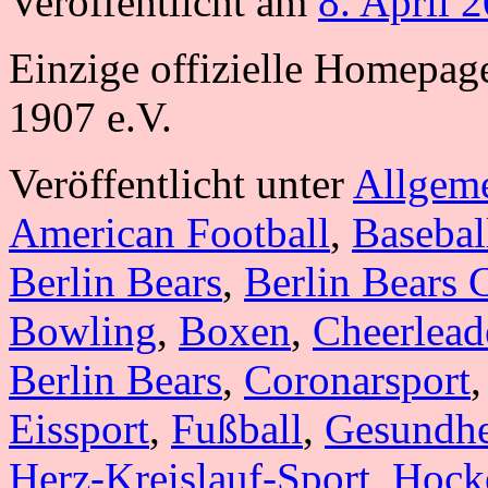
Veröffentlicht am
8. April 
Einzige offizielle Homepag
1907 e.V.
Veröffentlicht unter
Allgem
American Football
,
Basebal
Berlin Bears
,
Berlin Bears 
Bowling
,
Boxen
,
Cheerlead
Berlin Bears
,
Coronarsport
Eissport
,
Fußball
,
Gesundhe
Herz-Kreislauf-Sport
,
Hock