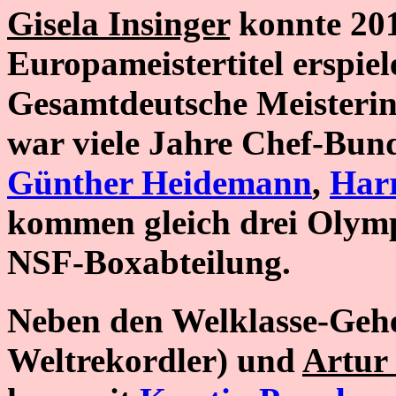
Gisela Insinger
konnte 201
Europameistertitel erspiele
Gesamtdeutsche Meisterin
war viele Jahre Chef-Bund
Günther Heidemann
,
Har
kommen gleich drei Olymp
NSF-Boxabteilung.
Neben den Welklasse-Ge
Weltrekordler) und
Artur