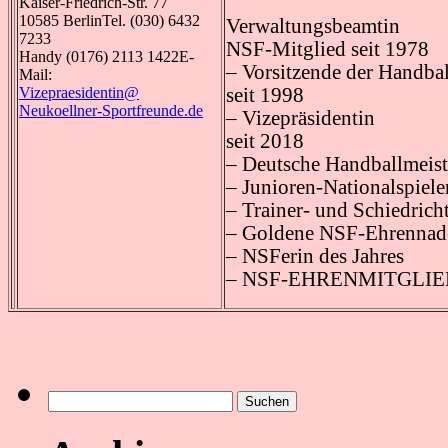
Kaiser-Friedrich-Str. 77
10585 BerlinTel. (030) 6432
Verwaltungsbeamtin
7233
NSF-Mitglied seit 1978
Handy (0176) 2113 1422E-
– Vorsitzende der Handbal
Mail:
Vizepraesidentin@
seit 1998
Neukoellner-Sportfreunde.de
– Vizepräsidentin
seit 2018
– Deutsche Handballmeist
– Junioren-Nationalspiele
– Trainer- und Schiedricht
– Goldene NSF-Ehrennadel
– NSFerin des Jahres
– NSF-EHRENMITGLIE
Suchen
nach: